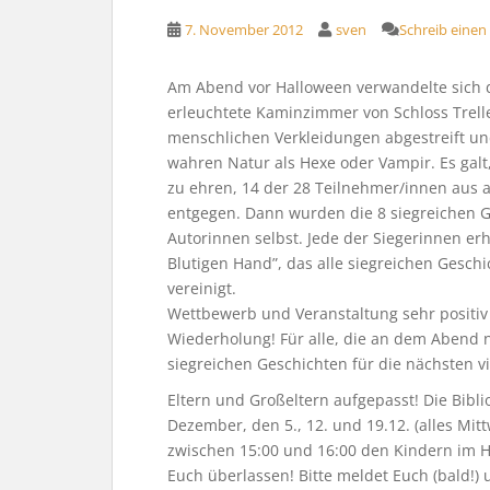
7. November 2012
sven
Schreib eine
Am Abend vor Halloween verwandelte sich di
erleuchtete Kaminzimmer von Schloss Trelle
menschlichen Verkleidungen abgestreift un
wahren Natur als Hexe oder Vampir. Es gal
zu ehren, 14 der 28 Teilnehmer/innen aus 
entgegen. Dann wurden die 8 siegreichen G
Autorinnen selbst. Jede der Siegerinnen er
Blutigen Hand”, das alle siegreichen Gesch
vereinigt. Wir
Wettbewerb und Veranstaltung sehr positi
Wiederholung! Für alle, die an dem Abend n
siegreichen Geschichten für die nächsten v
Eltern und Großeltern aufgepasst! Die Bibli
Dezember, den 5., 12. und 19.12. (alles Mit
zwischen 15:00 und 16:00 den Kindern im H
Euch überlassen! Bitte meldet Euch (bald!)