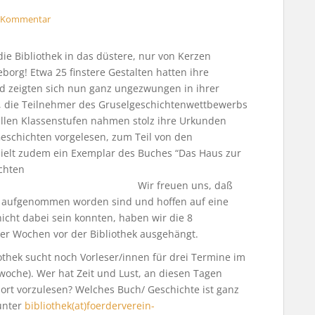
n Kommentar
e Bibliothek in das düstere, nur von Kerzen
borg! Etwa 25 finstere Gestalten hatten ihre
d zeigten sich nun ganz ungezwungen in ihrer
t, die Teilnehmer des Gruselgeschichtenwettbewerbs
allen Klassenstufen nahmen stolz ihre Urkunden
eschichten vorgelesen, zum Teil von den
hielt zudem ein Exemplar des Buches “Das Haus zur
ichten
 freuen uns, daß
v aufgenommen worden sind und hoffen auf eine
icht dabei sein konnten, haben wir die 8
ier Wochen vor der Bibliothek ausgehängt.
othek sucht noch Vorleser/innen für drei Termine im
twoche). Wer hat Zeit und Lust, an diesen Tagen
ort vorzulesen? Welches Buch/ Geschichte ist ganz
 unter
bibliothek(at)foerderverein-