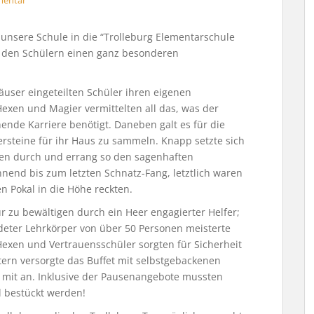
mentar
 unsere Schule in die “Trolleburg Elementarschule
d den Schülern einen ganz besonderen
äuser eingeteilten Schüler ihren eigenen
exen und Magier vermittelten all das, was der
nde Karriere benötigt. Daneben galt es für die
ersteine für ihr Haus zu sammeln. Knapp setzte sich
ten durch und errang so den sagenhaften
nend bis zum letzten Schnatz-Fang, letztlich waren
en Pokal in die Höhe reckten.
ur zu bewältigen durch ein Heer engagierter Helfer;
ldeter Lehrkörper von über 50 Personen meisterte
Hexen und Vertrauensschüler sorgten für Sicherheit
ltern versorgte das Buffet mit selbstgebackenen
g mit an. Inklusive der Pausenangebote mussten
l bestückt werden!