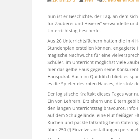
29. Mai 2013
sven
Schreib einen Kom
nun ist er Geschichte, der Tag, an dem sich
für Zauberei und Hexerei” verwandelte un
Unterrichtstag bescherte.
Aus 26 Unterrichtsfächern hatten die in 4 H
Stundenplan erstellen können, engagierte H
magische Nachwuchs für eine vielverspreche
Schüler, im Unterricht möglichst viele Zaub
hier das gelbe Haus gegen seine Konkuren
Hauspokal. Auch im Quidditch blieb es span
es die Spieler des roten Hauses, die stolz d
Der logistische Kraftakt dieses Tages war n
Ein von Lehrern, Erziehern und Eltern gebi
den langen Unterrichtstag bravourös, Info-
auf dem Schulgelände, eine Flut fleißiger E
Kuchen und packte tatkräftig beim Caterin
über 250 (!) Einzelveranstaltungen personel