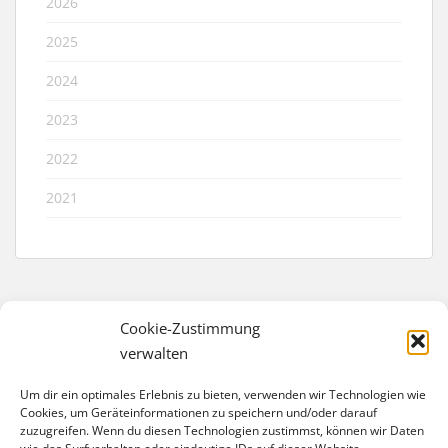
2026
2025
2024
2023
2022
2021
Cookie-Zustimmung
verwalten
IMPRESSUM
Um dir ein optimales Erlebnis zu bieten, verwenden wir Technologien wie
Förderverein Trelleborg-Schule e. V.
Cookies, um Geräteinformationen zu speichern und/oder darauf
zuzugreifen. Wenn du diesen Technologien zustimmst, können wir Daten
Eschengraben 40