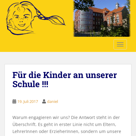
S
k
i
p
t
o
TOGGLE
m
a
i
n
Für die Kinder an unserer
c
o
Schule !!!
n
t
e
19. Juli 2017
daniel
n
t
Warum engagieren wir uns? Die Antwort steht in der
Überschrift. Es geht in erster Linie nicht um Eltern,
LehrerInnen oder ErzieherInnen, sondern um unsere