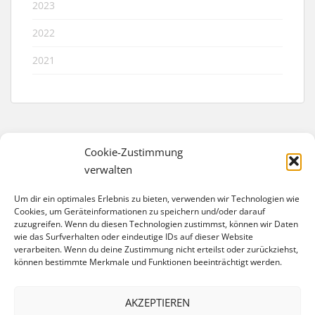
2023
2022
2021
Cookie-Zustimmung
verwalten
IMPRESSUM
Um dir ein optimales Erlebnis zu bieten, verwenden wir Technologien wie
Förderverein Trelleborg-Schule e. V.
Cookies, um Geräteinformationen zu speichern und/oder darauf
zuzugreifen. Wenn du diesen Technologien zustimmst, können wir Daten
Eschengraben 40
wie das Surfverhalten oder eindeutige IDs auf dieser Website
13189 Berlin
verarbeiten. Wenn du deine Zustimmung nicht erteilst oder zurückziehst,
können bestimmte Merkmale und Funktionen beeinträchtigt werden.
Bankverbindung:
IBAN: DE74 1007 0024 0558 2499 00
BIC: DEUTDEDBBER
AKZEPTIEREN