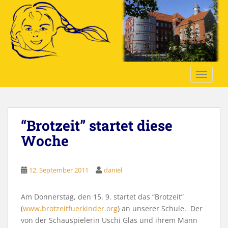
S
k
i
p
t
o
TOGGLE
m
a
i
n
“Brotzeit” startet diese
c
o
Woche
n
t
e
12. September 2011
daniel
n
t
Am Donnerstag, den 15. 9. startet das “Brotzeit”
(
www.brotzeitfuerkinder.org
) an unserer Schule. Der
von der Schauspielerin Uschi Glas und ihrem Mann