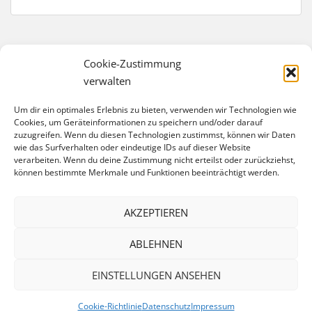
Cookie-Zustimmung
verwalten
IMPRESSUM
Um dir ein optimales Erlebnis zu bieten, verwenden wir Technologien wie
Förderverein Trelleborg-Schule e. V.
Cookies, um Geräteinformationen zu speichern und/oder darauf
zuzugreifen. Wenn du diesen Technologien zustimmst, können wir Daten
Eschengraben 40
wie das Surfverhalten oder eindeutige IDs auf dieser Website
13189 Berlin
verarbeiten. Wenn du deine Zustimmung nicht erteilst oder zurückziehst,
können bestimmte Merkmale und Funktionen beeinträchtigt werden.
Bankverbindung:
IBAN: DE74 1007 0024 0558 2499 00
BIC: DEUTDEDBBER
AKZEPTIEREN
website@foerderverein-trelleborgschule.de
ABLEHNEN
EINSTELLUNGEN ANSEHEN
Cookie-Richtlinie
Datenschutz
Impressum
sparkling Theme von
Colorlib
Powered by
WordPress