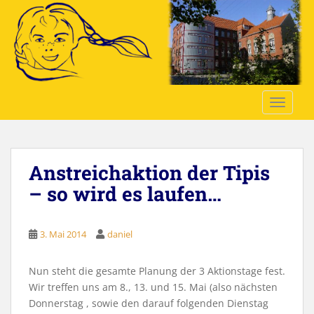
S
k
i
p
t
o
TOGGLE
m
a
i
n
Anstreichaktion der Tipis
c
o
– so wird es laufen…
n
t
e
3. Mai 2014
daniel
n
t
Nun steht die gesamte Planung der 3 Aktionstage fest.
Wir treffen uns am 8., 13. und 15. Mai (also nächsten
Donnerstag , sowie den darauf folgenden Dienstag