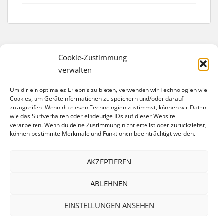
Cookie-Zustimmung
verwalten
IMPRESSUM
Um dir ein optimales Erlebnis zu bieten, verwenden wir Technologien wie
Förderverein Trelleborg-Schule e. V.
Cookies, um Geräteinformationen zu speichern und/oder darauf
zuzugreifen. Wenn du diesen Technologien zustimmst, können wir Daten
Eschengraben 40
wie das Surfverhalten oder eindeutige IDs auf dieser Website
13189 Berlin
verarbeiten. Wenn du deine Zustimmung nicht erteilst oder zurückziehst,
können bestimmte Merkmale und Funktionen beeinträchtigt werden.
Bankverbindung:
IBAN: DE74 1007 0024 0558 2499 00
BIC: DEUTDEDBBER
AKZEPTIEREN
website@foerderverein-trelleborgschule.de
ABLEHNEN
EINSTELLUNGEN ANSEHEN