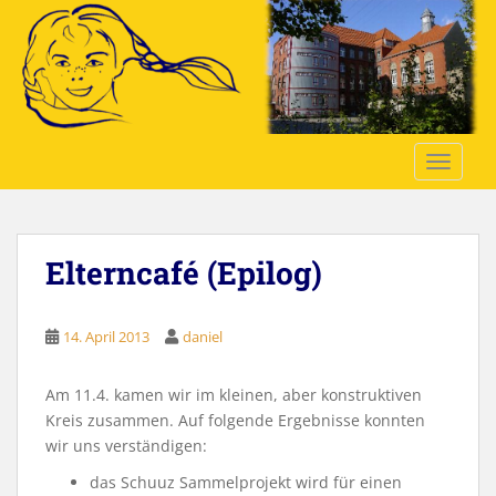
S
k
i
p
t
o
TOGGLE
m
a
i
n
Elterncafé (Epilog)
c
o
n
14. April 2013
daniel
t
e
n
Am 11.4. kamen wir im kleinen, aber konstruktiven
t
Kreis zusammen. Auf folgende Ergebnisse konnten
wir uns verständigen:
das Schuuz Sammelprojekt wird für einen