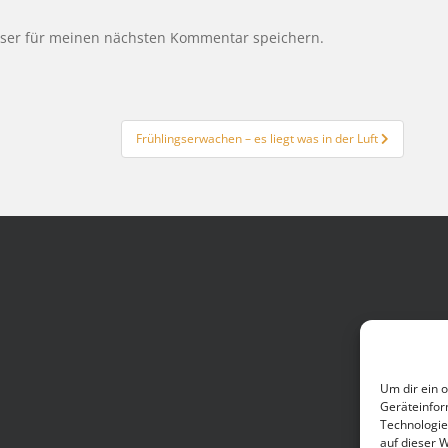
wser für meinen nächsten Kommentar speichern.
Frühlingserwachen – es liegt was in der Luft
Um dir ein 
Geräteinfor
Technologie
auf dieser 