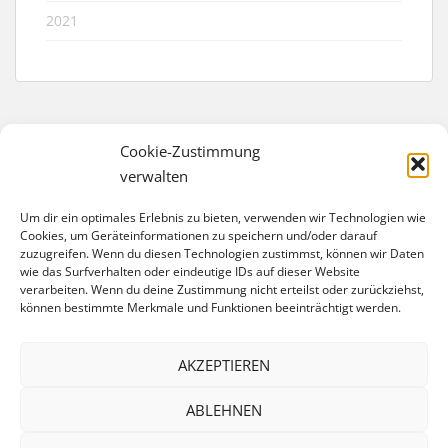
2021
Cookie-Zustimmung
verwalten
IMPRESSUM
Um dir ein optimales Erlebnis zu bieten, verwenden wir Technologien wie
Förderverein Trelleborg-Schule e. V.
Cookies, um Geräteinformationen zu speichern und/oder darauf
zuzugreifen. Wenn du diesen Technologien zustimmst, können wir Daten
Eschengraben 40
wie das Surfverhalten oder eindeutige IDs auf dieser Website
13189 Berlin
verarbeiten. Wenn du deine Zustimmung nicht erteilst oder zurückziehst,
können bestimmte Merkmale und Funktionen beeinträchtigt werden.
Bankverbindung:
IBAN: DE74 1007 0024 0558 2499 00
BIC: DEUTDEDBBER
AKZEPTIEREN
website@foerderverein-trelleborgschule.de
ABLEHNEN