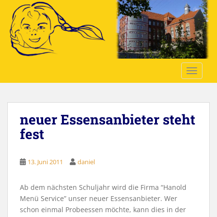
S
k
i
p
t
o
TOGGLE
m
a
i
n
neuer Essensanbieter steht
c
o
fest
n
t
e
13. Juni 2011
daniel
n
t
Ab dem nächsten Schuljahr wird die Firma “Hanold
Menü Service” unser neuer Essensanbieter. Wer
schon einmal Probeessen möchte, kann dies in der