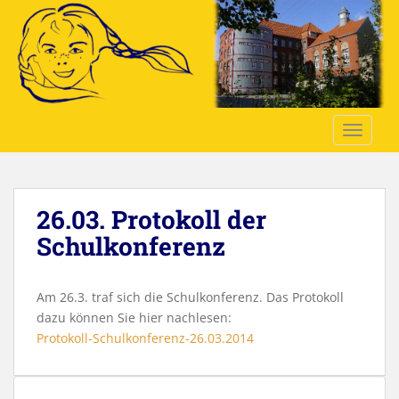
S
k
i
p
t
o
TOGGLE
m
a
i
n
26.03. Protokoll der
c
o
Schulkonferenz
n
t
e
Am 26.3. traf sich die Schulkonferenz. Das Protokoll
n
dazu können Sie hier nachlesen:
t
Protokoll-Schulkonferenz-26.03.2014